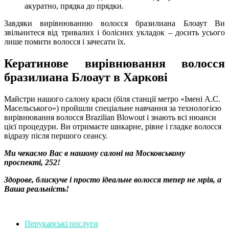
акуратно, прядка до прядки.
Завдяки вирівнюванню волосся бразилиана Блоаут Ви
звільнитеся від тривалих і болісних укладок – досить усього
лише помити волосся і зачесати їх.
Кератинове вирівнювання волосся
бразилиана Блоаут в Харкові
Майстри нашого салону краси (біля станції метро «Імені А.С.
Масельського») пройшли спеціальне навчання за технологією
вирівнювання волосся Brazilian Blowout і знають всі нюанси
цієї процедури. Ви отримаєте шикарне, рівне і гладке волосся
відразу після першого сеансу.
Ми чекаємо Вас в нашому салоні на Московському
проспекті, 252!
Здорове, блискуче і просто ідеальне волосся тепер не мрія, а
Ваша реальність!
Перукарські послуги