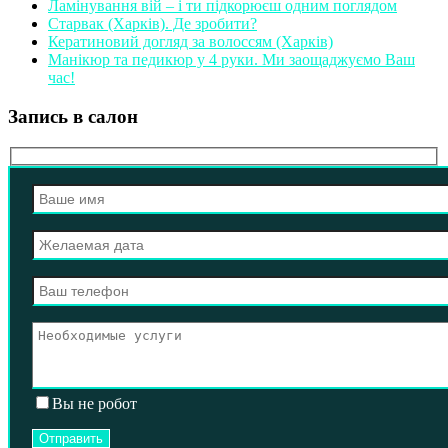
Ламінування вій – і ти підкорюєш одним поглядом
Старвак (Харків). Де зробити?
Кератиновий догляд за волоссям (Харків)
Манікюр та педикюр у 4 руки. Ми заощаджуємо Ваш
час!
Запись в салон
Вы не робот