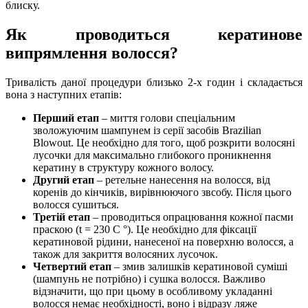
блиску.
Як проводиться кератинове
випрямлення волосся?
Тривалість даної процедури близько 2-х годин і складається
вона з наступних етапів:
Перший етап
– миття голови спеціальним
зволожуючим шампунем із серії засобів Brazilian
Blowout. Це необхідно для того, щоб розкрити волосяні
лусочки для максимально глибокого проникнення
кератину в структуру кожного волосу.
Другий етап
– ретельне нанесення на волосся, від
коренів до кінчиків, вирівнюючого звсобу. Після цього
волосся сушиться.
Третій етап
– проводиться опрацювання кожної пасми
праскою (t = 230 С °). Це необхідно для фіксації
кератиновой рідини, нанесеної на поверхню волосся, а
також для закриття волосяних лусочок.
Четвертий етап
– змив залишків кератиновой суміші
(шампунь не потрібно) і сушка волосся. Важливо
відзначити, що при цьому в особливому укладанні
волосся немає необхідності, воно і відразу ляже