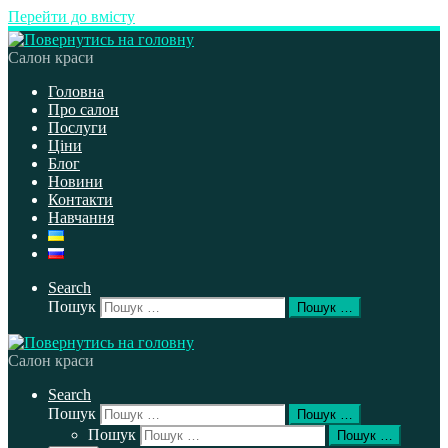
Перейти до вмісту
Салон краси
Головна
Про салон
Послуги
Ціни
Блог
Новини
Контакти
Навчання
Search
Пошук
Пошук …
Салон краси
Search
Пошук
Пошук …
Пошук
Пошук …