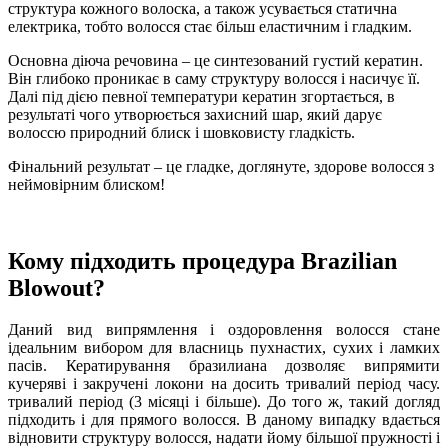
структура кожного волоска, а також усувається статична
електрика, тобто волосся стає більш еластичним і гладким.
Основна діюча речовина – це синтезований густий кератин.
Він глибоко проникає в саму структуру волосся і насичує її.
Далі під дією певної температури кератин згортається, в
результаті чого утворюється захисний шар, який дарує
волоссю природний блиск і шовковисту гладкість.
Фінальний результат – це гладке, доглянуте, здорове волосся з
неймовірним блиском!
Кому підходить процедура Brazilian
Blowout?
Даний вид випрямлення і оздоровлення волосся стане
ідеальним вибором для власниць пухнастих, сухих і ламких
пасів. Кератирування бразилиана дозволяє випрямити
кучеряві і закручені локони на досить тривалий період часу.
тривалий період (3 місяці і більше). До того ж, такий догляд
підходить і для прямого волосся. В даному випадку вдається
відновити структуру волосся, надати йому більшої пружності і