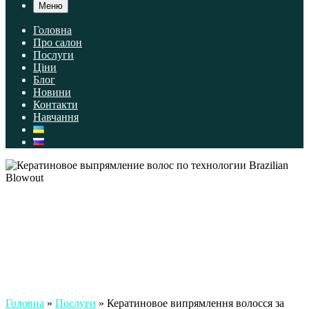
Меню
Головна
Про салон
Послуги
Ціни
Блог
Новини
Контакти
Навчання
Головна
»
Послуги
»
Кератиновое випрямлення волосся за