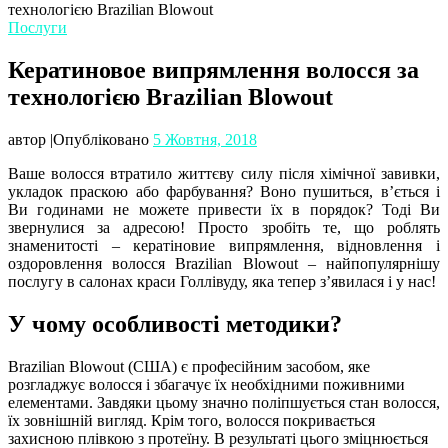
технологією Brazilian Blowout
Послуги
Кератиновое випрямлення волосся за
технологією Brazilian Blowout
автор
|
Опубліковано
5 Жовтня, 2018
Ваше волосся втратило життєву силу після хімічної завивки,
укладок праскою або фарбування? Воно пушиться, в’ється і
Ви годинами не можете привести їх в порядок? Тоді Ви
звернулися за адресою! Просто зробіть те, що роблять
знаменитості – кератіновие випрямлення, відновлення і
оздоровлення волосся Brazilian Blowout – найпопулярнішу
послугу в салонах краси Голлівуду, яка тепер з’явилася і у нас!
У чому особливості методики?
Brazilian Blowout (США) є професійним засобом, яке
розгладжує волосся і збагачує їх необхідними поживними
елементами. Завдяки цьому значно поліпшується стан волосся,
їх зовнішній вигляд. Крім того, волосся покривається
захисною плівкою з протеїну. В результаті цього зміцнюється