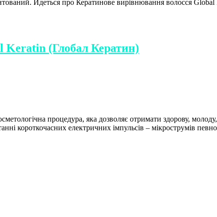
нтований. Йдеться про Кератинове вирівнювання волосся Global K
 Keratin (Глобал Кератин)
осметологічна процедура, яка дозволяє отримати здорову, молоду,
анні короткочасних електричних імпульсів – мікрострумів певної 