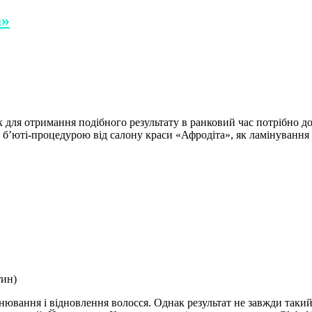
а»
ля отримання подібного результату в ранковий час потрібно док
ю б’юті-процедурою від салону краси «Афродіта», як ламінування
нювання і відновлення волосся. Однак результат не завжди таки