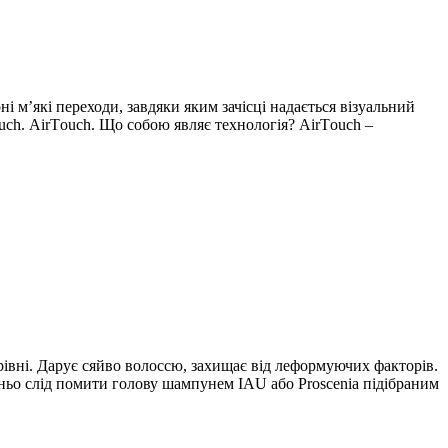
і м’які переходи, завдяки яким зачісці надається візуальний
uch. АirТouch. Що собою являє технологія? АirТouch –
рівні. Дарує сяйво волоссю, захищає від леформуючих факторів.
дньо слід помити голову шампунем IAU або Proscenia підібраним