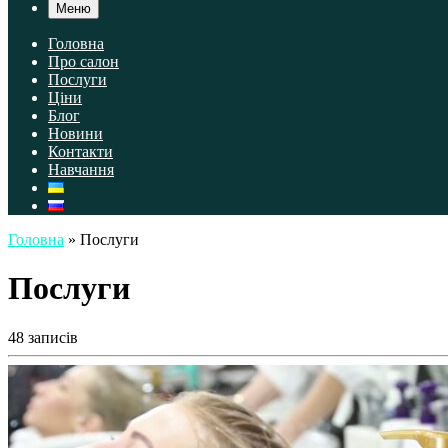
Меню
Головна
Про салон
Послуги
Ціни
Блог
Новини
Контакти
Навчання
Головна
»
Послуги
Послуги
48 записів