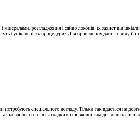
і мінералами, розгладження і сяйво локонів, їх захист від шкід
суть і унікальність процедури? Для проведення даного виду бото
ни потребують спеціального догляду. Тільки так вдасться на довги
 також зробити волосся гладким і шовковистим дозволить спеціа