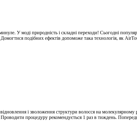
инуле. У моді природність і складні переходи! Сьогодні популярн
 Домогтися подібних ефектів допоможе така технологія, як AirTo
, відновлення і зволоження структури волосся на молекулярному 
і. Проводити процедуру рекомендується 1 раз в тиждень. Попере