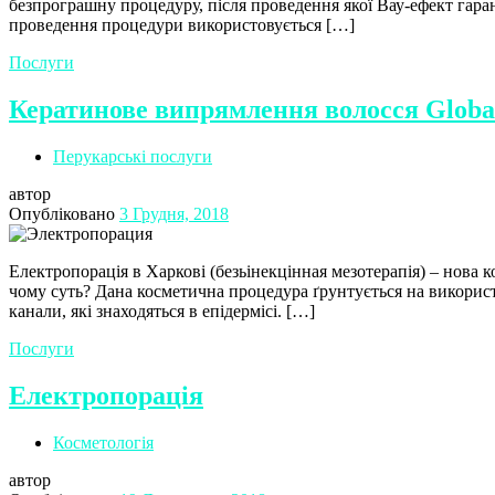
безпрограшну процедуру, після проведення якої Вау-ефект гара
проведення процедури використовується […]
Послуги
Кератинове випрямлення волосся Global
Перукарські послуги
автор
Опубліковано
3 Грудня, 2018
Електропорація в Харкові (безьінекцінная мезотерапія) – нова к
чому суть? Дана косметична процедура ґрунтується на використ
канали, які знаходяться в епідермісі. […]
Послуги
Електропорація
Косметологія
автор