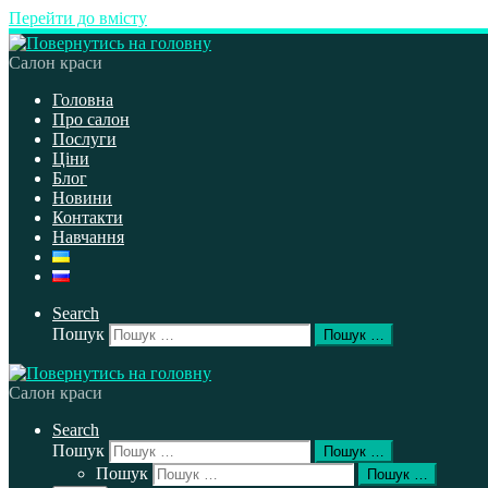
Перейти до вмісту
Салон краси
Головна
Про салон
Послуги
Ціни
Блог
Новини
Контакти
Навчання
Search
Пошук
Пошук …
Салон краси
Search
Пошук
Пошук …
Пошук
Пошук …