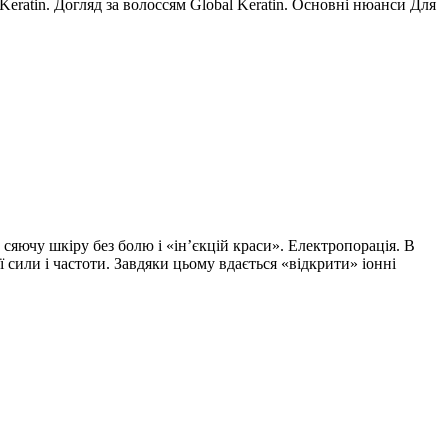
eratin. Догляд за волоссям Global Keratin. Основні нюанси Для
 сяючу шкіру без болю і «ін’єкцій краси». Електропорація. В
сили і частоти. Завдяки цьому вдається «відкрити» іонні