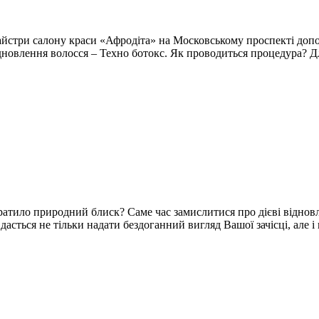
Майстри салону краси «Афродіта» на Московському проспекті допо
дновлення волосся – Техно ботокс. Як проводиться процедура? Д
ратило природний блиск? Саме час замислитися про дієві віднов
вдасться не тільки надати бездоганний вигляд Вашої зачісці, ал