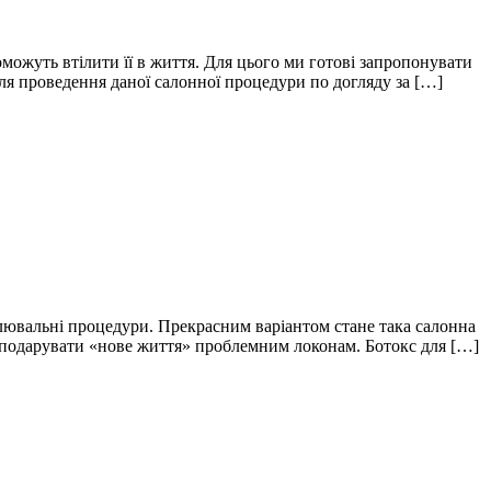
можуть втілити її в життя. Для цього ми готові запропонувати
ля проведення даної салонної процедури по догляду за […]
лювальні процедури. Прекрасним варіантом стане така салонна
е і подарувати «нове життя» проблемним локонам. Ботокс для […]