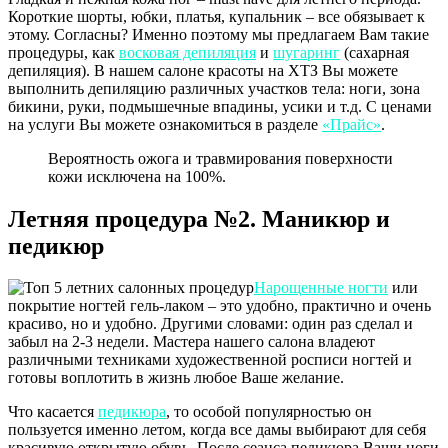
Короткие шорты, юбки, платья, купальник – все обязывает к
этому. Согласны? Именно поэтому мы предлагаем Вам такие
процедуры, как
восковая депиляция
и
шугаринг
(сахарная
депиляция). В нашем салоне красоты на ХТЗ Вы можете
выполнить депиляцию различных участков тела: ноги, зона
бикини, руки, подмышечные впадины, усики и т.д. С ценами
на услуги Вы можете ознакомиться в разделе
«Прайс»
.
Вероятность ожога и травмирования поверхности
кожи исключена на 100%.
Летняя процедура №2. Маникюр и
педикюр
Нарощенные ногти
или
покрытие ногтей гель-лаком – это удобно, практично и очень
красиво, но и удобно. Другими словами: один раз сделал и
забыл на 2-3 недели. Мастера нашего салона владеют
различными техниками художественной росписи ногтей и
готовы воплотить в жизнь любое Ваше желание.
Что касается
педикюра
, то особой популярностью он
пользуется именно летом, когда все дамы выбирают для себя
красивую открытую обувь. После сеанса педикюра Ваши ноги