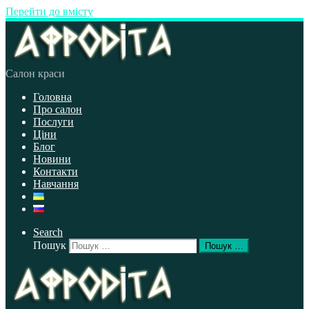
Перейти до вмісту
Салон краси
Головна
Про салон
Послуги
Ціни
Блог
Новини
Контакти
Навчання
Search
Пошук
Пошук …