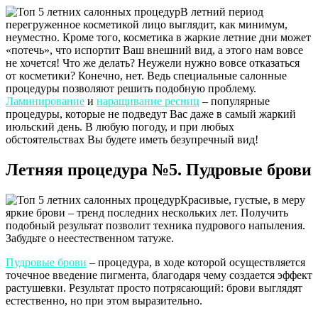
В летний период
перегруженное косметикой лицо выглядит, как минимум,
неуместно. Кроме того, косметика в жаркие летние дни может
«потечь», что испортит Ваш внешний вид, а этого нам вовсе
не хочется! Что же делать? Неужели нужно вовсе отказаться
от косметики? Конечно, нет. Ведь специальные салонные
процедуры позволяют решить подобную проблему.
Ламинирование
и
наращивание ресниц
– популярные
процедуры, которые не подведут Вас даже в самый жаркий
июльский день. В любую погоду, и при любых
обстоятельствах Вы будете иметь безупречный вид!
Летняя процедура №5. Пудровые брови
Красивые, густые, в меру
яркие брови – тренд последних нескольких лет. Получить
подобный результат позволит техника пудрового напыления.
Забудьте о неестественном татуже.
Пудровые брови
– процедура, в ходе которой осуществляется
точечное введение пигмента, благодаря чему создается эффект
растушевки. Результат просто потрясающий: брови выглядят
естественно, но при этом выразительно.