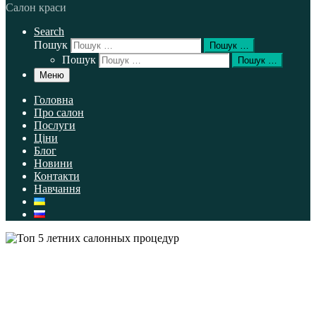
Салон краси
Search
Пошук
Пошук …
Пошук
Пошук …
Меню
Головна
Про салон
Послуги
Ціни
Блог
Новини
Контакти
Навчання