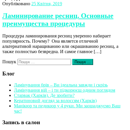
Опубліковано
25 Квітня, 2019
Ламинирование ресниц. Основные
преимущества процедуры
Процедура ламинирования ресниц уверенно набирает
популярность. Почему? Она является отличной
альтернативой наращиванию или окрашиванию ресниц, а
также полностью безвредна. И самое главное […]
Пошук
Пошук …
Блог
Ламінування брів – Ви ідеальна завжди і скрізь
Ламінування вій – і ти підкорюєш одним поглядом
Старвак (Харків). Де зробити?
Кератиновий догляд за волоссям (Харків)
Манікюр та педикюр у 4 руки. Ми заощаджуємо Ваш
час!
Запись в салон