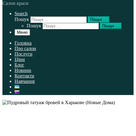
Салон краси
Search
Пошук
Пошук …
Пошук
Пошук …
Меню
Головна
Про салон
Послуги
Ціни
Блог
Новини
Контакти
Навчання