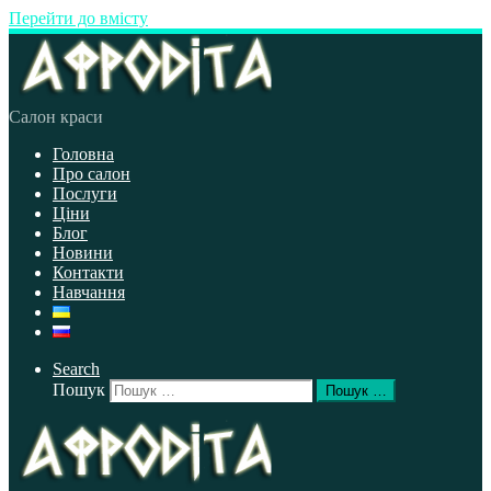
Перейти до вмісту
Салон краси
Головна
Про салон
Послуги
Ціни
Блог
Новини
Контакти
Навчання
Search
Пошук
Пошук …