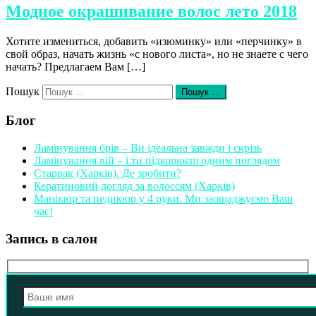
Модное окрашивание волос лето 2018
Хотите измениться, добавить «изюминку» или «перчинку» в
свой образ, начать жизнь «с нового листа», но не знаете с чего
начать? Предлагаем Вам […]
Пошук
Пошук …
Блог
Ламінування брів – Ви ідеальна завжди і скрізь
Ламінування вій – і ти підкорюєш одним поглядом
Старвак (Харків). Де зробити?
Кератиновий догляд за волоссям (Харків)
Манікюр та педикюр у 4 руки. Ми заощаджуємо Ваш
час!
Запись в салон