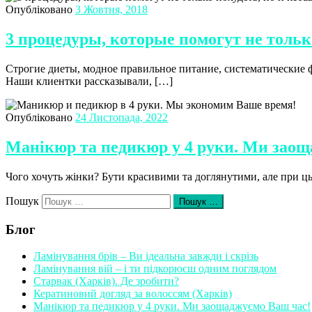
Опубліковано
3 Жовтня, 2018
3 процедуры, которые помогут не тольк
Строгие диеты, модное правильное питание, систематические ф
Наши клиентки рассказывали, […]
Опубліковано
24 Листопада, 2022
Манікюр та педикюр у 4 руки. Ми заощ
Чого хочуть жінки? Бути красивими та доглянутими, але при цьо
Пошук
Пошук …
Блог
Ламінування брів – Ви ідеальна завжди і скрізь
Ламінування вій – і ти підкорюєш одним поглядом
Старвак (Харків). Де зробити?
Кератиновий догляд за волоссям (Харків)
Манікюр та педикюр у 4 руки. Ми заощаджуємо Ваш час!