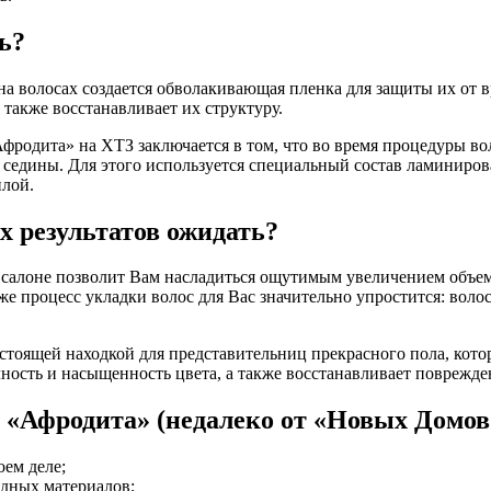
ь?
на волосах создается обволакивающая пленка для защиты их от 
также восстанавливает их структуру.
фродита» на ХТЗ заключается в том, что во время процедуры во
 седины. Для этого используется специальный состав ламиниро
илой.
х результатов ожидать?
алоне позволит Вам насладиться ощутимым увеличением объема
е процесс укладки волос для Вас значительно упростится: вол
настоящей находкой для представительниц прекрасного пола, ко
ность и насыщенность цвета, а также восстанавливает поврежд
 «Афродита» (недалеко от «Новых Домов
ем деле;
одных материалов;