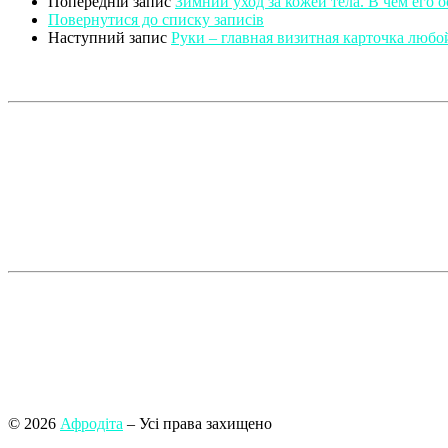
Попередній запис
Зимний уход за кожей тела. В чем его 
Повернутися до списку записів
Наступний запис
Руки – главная визитная карточка люб
© 2026
Афродіта
– Усі права захищено