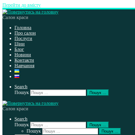
Перейти до вмісту
Салон краси
Головна
Про салон
Послуги
Ціни
Блог
Новини
Контакти
Навчання
Search
Пошук
Пошук …
Салон краси
Search
Пошук
Пошук …
Пошук
Пошук …