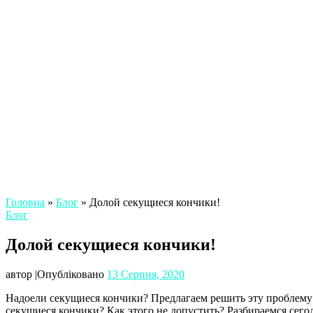
Головна
»
Блог
»
Долой секущиеся кончики!
Блог
Долой секущиеся кончики!
автор
|
Опубліковано
13 Серпня, 2020
Надоели секущиеся кончики? Предлагаем решить эту проблему 
секущиеся кончики? Как этого не допустить? Разбираемся сег