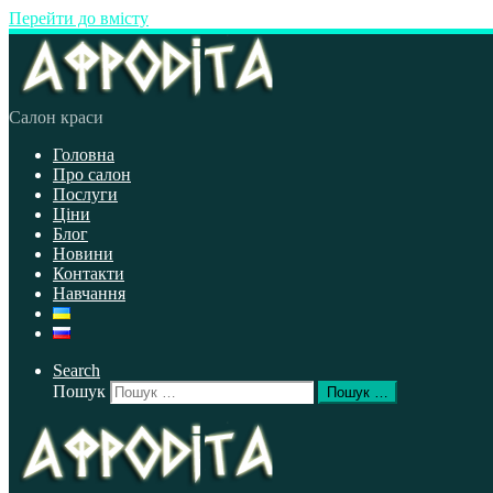
Перейти до вмісту
Салон краси
Головна
Про салон
Послуги
Ціни
Блог
Новини
Контакти
Навчання
Search
Пошук
Пошук …