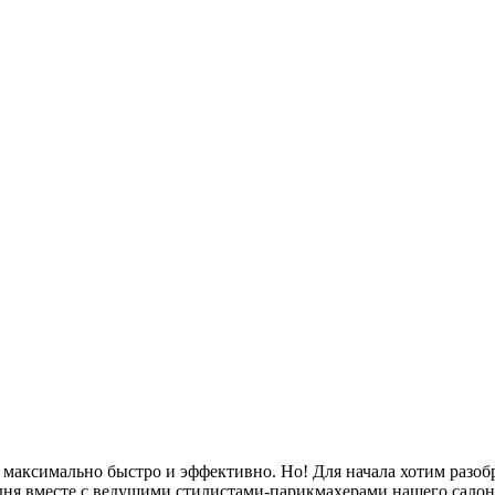
максимально быстро и эффективно. Но! Для начала хотим разобр
одня вместе с ведущими стилистами-парикмахерами нашего салон