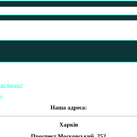
 не богато?
в)
Наша адреса:
Харків
Проспект Московський, 252