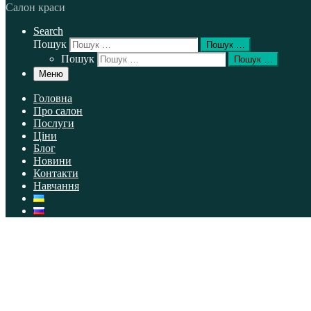
Салон краси
Search
Пошук
Пошук …
Пошук
Пошук …
Меню
Головна
Про салон
Послуги
Ціни
Блог
Новини
Контакти
Навчання