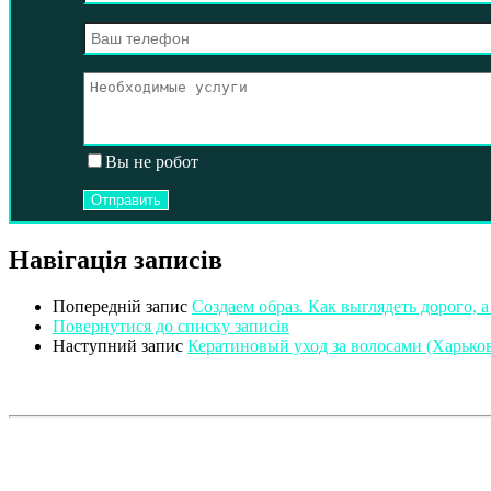
Вы не робот
Навігація записів
Попередній запис
Создаем образ. Как выглядеть дорого, а
Повернутися до списку записів
Наступний запис
Кератиновый уход за волосами (Харько