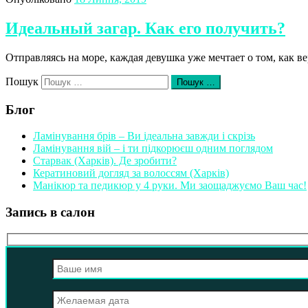
Идеальный загар. Как его получить?
Отправляясь на море, каждая девушка уже мечтает о том, как 
Пошук
Пошук …
Блог
Ламінування брів – Ви ідеальна завжди і скрізь
Ламінування вій – і ти підкорюєш одним поглядом
Старвак (Харків). Де зробити?
Кератиновий догляд за волоссям (Харків)
Манікюр та педикюр у 4 руки. Ми заощаджуємо Ваш час!
Запись в салон