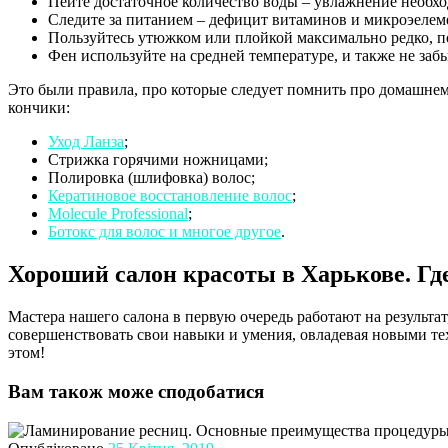
Пейте достаточное количество воды – увлажнение необхо
Следите за питанием – дефицит витаминов и микроэелеме
Пользуйтесь утюжком или плойкой максимально редко, п
Фен используйте на средней температуре, и также не заб
Это были правила, про которые следует помнить про домашнем
кончики:
Уход Ланза
;
Стрижка горячими ножницами;
Полировка (шлифовка) волос;
Кератиновое восстановление волос
;
Molecule Professional
;
Ботокс для волос и многое другое
.
Хороший салон красоты в Харькове. Гд
Мастера нашего салона в первую очередь работают на результ
совершенствовать свои навыки и умения, овладевая новыми те
этом!
Вам також може сподобатися