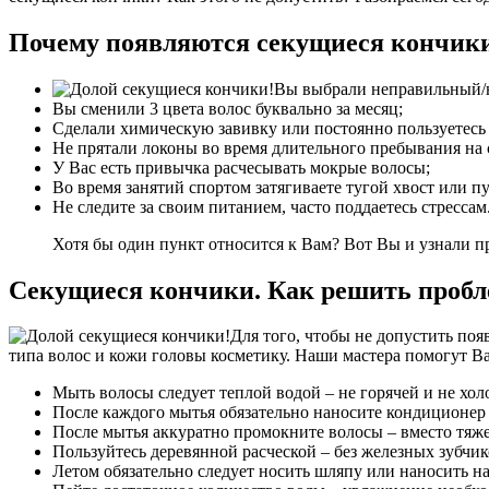
Почему появляются секущиеся кончик
Вы выбрали неправильный/не
Вы сменили 3 цвета волос буквально за месяц;
Сделали химическую завивку или постоянно пользуетесь
Не прятали локоны во время длительного пребывания на 
У Вас есть привычка расчесывать мокрые волосы;
Во время занятий спортом затягиваете тугой хвост или пу
Не следите за своим питанием, часто поддаетесь стрессам
Хотя бы один пункт относится к Вам? Вот Вы и узнали 
Секущиеся кончики. Как решить пробл
Для того, чтобы не допустить по
типа волос и кожи головы косметику. Наши мастера помогут В
Мыть волосы следует теплой водой – не горячей и не хол
После каждого мытья обязательно наносите кондиционер 
После мытья аккуратно промокните волосы – вместо тяже
Пользуйтесь деревянной расческой – без железных зубчик
Летом обязательно следует носить шляпу или наносить на