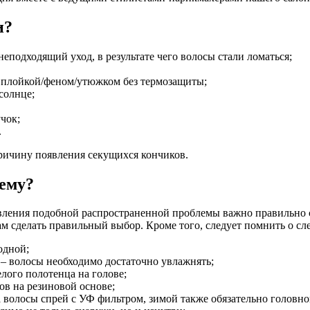
и?
подходящий уход, в результате чего волосы стали ломаться;
 плойкой/феном/утюжком без термозащиты;
солнце;
чок;
.
причину появления секущихся кончиков.
ему?
явления подобной распространенной проблемы важно правильно 
ам сделать правильный выбор. Кроме того, следует помнить о с
одной;
– волосы необходимо достаточно увлажнять;
лого полотенца на голове;
ов на резиновой основе;
 волосы спрей с УФ фильтром, зимой также обязательно головно