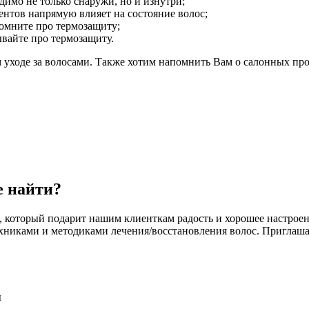
димо не только снаружи, но и изнутри;
нтов напрямую влияет на состояние волос;
омните про термозащиту;
ывайте про термозащиту.
 уходе за волосами. Также хотим напомнить Вам о салонных про
е найти?
ат, который подарит нашим клиенткам радость и хорошее настро
хниками и методиками лечения/восстановления волос. Приглаша