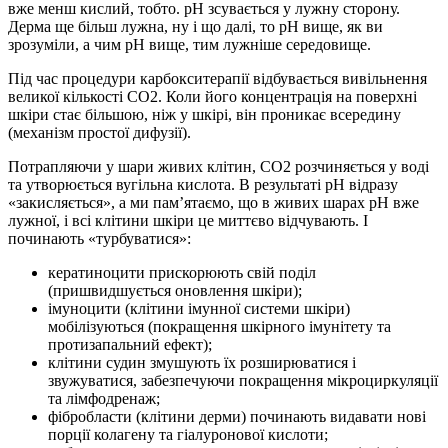
вже менш кислий, тобто. рН зсувається у лужну сторону.
Дерма ще більш лужна, ну і що далі, то рН вище, як ви
зрозуміли, а чим рН вище, тим лужніше середовище.
Під час процедури карбокситерапії відбувається вивільнення
великої кількості СО2. Коли його концентрація на поверхні
шкіри стає більшою, ніж у шкірі, він проникає всередину
(механізм простої дифузії).
Потрапляючи у шари живих клітин, СО2 розчиняється у воді
та утворюється вугільна кислота. В результаті рН відразу
«закисляється», а ми пам’ятаємо, що в живих шарах рН вже
лужної, і всі клітини шкіри це миттєво відчувають. І
починають «турбуватися»:
кератиноцити прискорюють свій поділ
(пришвидшується оновлення шкіри);
імуноцити (клітини імунної системи шкіри)
мобілізуються (покращення шкірного імунітету та
протизапальний ефект);
клітини судин змушують їх розширюватися і
звужуватися, забезпечуючи покращення мікроциркуляції
та лімфодренаж;
фібробласти (клітини дерми) починають видавати нові
порції колагену та гіалуронової кислоти;