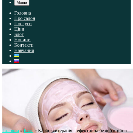
Меню
Головна
Про салон
Послуги
Ціни
Блог
Новини
Контакти
Навчання
Головна
»
Блог
»
Карбокситерапія – ефективна безін’єкційна