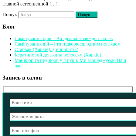
главной естественной […]
Пошук
Пошук …
Блог
Ламінування брів – Ви ідеальна завжди і скрізь
Ламінування вій – і ти підкорюєш одним поглядом
Старвак (Харків). Де зробити?
Кератиновий догляд за волоссям (Харків)
Манікюр та педикюр у 4 руки. Ми заощаджуємо Ваш
час!
Запись в салон