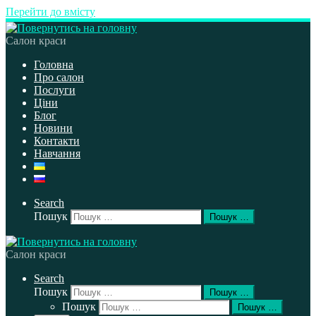
Перейти до вмісту
Салон краси
Головна
Про салон
Послуги
Ціни
Блог
Новини
Контакти
Навчання
Search
Пошук
Пошук …
Салон краси
Search
Пошук
Пошук …
Пошук
Пошук …