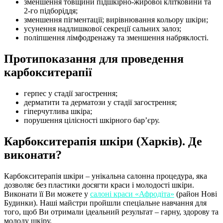
зменшення товщини підшкірно-жирової клітковини та
2-го підборіддя;
зменшення пігментації; вирівнювання кольору шкіри;
усунення надлишкової секреції сальних залоз;
поліпшення лімфодренажу та зменшення набряклості.
Протипоказання для проведення
карбокситерапії
герпес у стадії загострення;
дерматити та дерматози у стадії загострення;
гіперчутлива шкіра;
порушення цілісності шкірного бар’єру.
Карбокситерапія шкіри (Харків). Де
виконати?
Карбокситерапія шкіри – унікальна салонна процедура, яка
дозволяє без пластики досягти краси і молодості шкіри.
Виконати її Ви можете у
салоні краси «Афродіта»
(район Нові
Будинки). Наші майстри пройшли спеціальне навчання для
того, щоб Ви отримали ідеальний результат – гарну, здорову та
молоду шкіру.