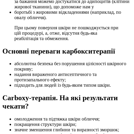
за бажання можемо достукатися до адипоцитів (клітини
жирової тканини), що допоможе нам у
боротьбі з жировими відкладеннями (наприклад, по
овалу обличчя).
При цьому поверхня шкіри не пошкоджується при
цій процедурі, а, отже, відсутня будь-яка
реабілітація та обмеження.
Основні переваги карбокситерапії
абсолютна безпека без порушення цілісності шкірного
покриву;
надання вираженого антисептичного та
протизапального ефекту;
підходить для людей із будь-яким типом шкіри.
Carboxy-терапія. На які результати
чекати?⠀
омолодження та підтяжка шкіри обличчя;
покращення структури шкіри;
значне зменшення глибини та виразності зморшок;