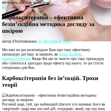
методика догляду за шкірою
Блог
Карбокситерапія – ефективна
безін’єкційна методика догляду за
шкірою
автор
|
Опубліковано
25 Листопада, 2021
Ми вже не раз розповідали Вам про таку ефективну
процедуру догляду за шкірою, як
безін’єкційна
карбокситерапія
. Якщо Ви ще не знаєте про таку процедуру
або губитеся в здогадах щодо ефекту від нього, то ця стаття
спеціально для Вас.
Карбоксітерапія без ін’єкцій. Трохи
теорії
Роговий шар, той, що найвищий (багато хто називає його як
«мертвий» шар) має кислий рН, епідерміс, який, що під ним,