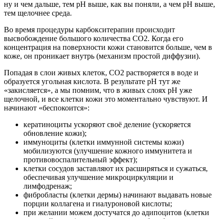
ну и чем дальше, тем рН выше, как вы поняли, а чем рН выше,
тем щелочнее среда.
Во время процедуры карбокситерапии происходит
высвобождение большого количества СО2. Когда его
концентрация на поверхности кожи становится больше, чем в
коже, он проникает внутрь (механизм простой диффузии).
Попадая в слои живых клеток, СО2 растворяется в воде и
образуется угольная кислота. В результате рН тут же
«закисляется», а мы помним, что в живых слоях рН уже
щелочной, и все клетки кожи это моментально чувствуют. И
начинают «беспокоится»:
кератиноциты ускоряют своё деление (ускоряется
обновление кожи);
иммуноциты (клетки иммунной системы кожи)
мобилизуются (улучшение кожного иммунитета и
противовоспалительный эффект);
клетки сосудов заставляют их расширяться и сужаться,
обеспечивая улучшение микроциркуляции и
лимфодренаж;
фибробласты (клетки дермы) начинают выдавать новые
порции коллагена и гиалуроновой кислоты;
при желании можем достучатся до адипоцитов (клетки