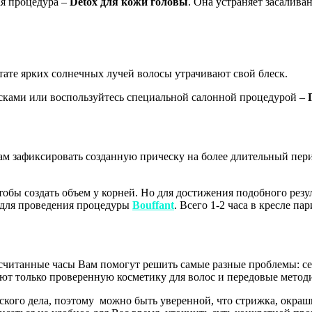
ая процедура –
Detox для кожи головы
. Она устраняет засалива
ьтате ярких солнечных лучей волосы утрачивают свой блеск.
сками или воспользуйтесь специальной салонной процедурой –
т нам зафиксировать созданную прическу на более длительный пе
чтобы создать объем у корней. Но для достижения подобного резу
ы для проведения процедуры
Bouffant
. Всего 1-2 часа в кресле п
 считанные часы Вам помогут решить самые разные проблемы: с
уют только проверенную косметику для волос и передовые метод
кого дела, поэтому можно быть уверенной, что стрижка, окраши