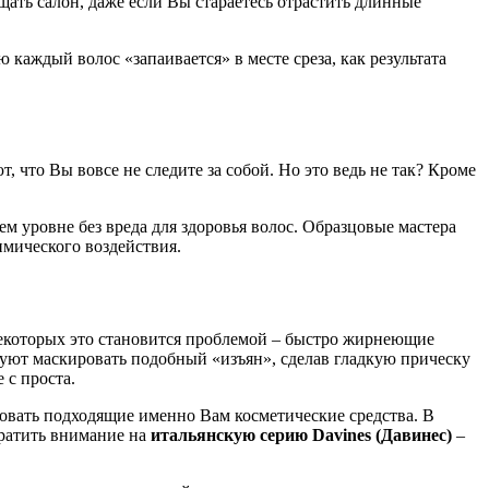
ать салон, даже если Вы стараетесь отрастить длинные
ю каждый волос «запаивается» в месте среза, как результата
 что Вы вовсе не следите за собой. Но это ведь не так? Кроме
уровне без вреда для здоровья волос. Образцовые мастера
мического воздействия.
екоторых это становится проблемой – быстро жирнеющие
обуют маскировать подобный «изъян», сделав гладкую прическу
 с проста.
зовать подходящие именно Вам косметические средства. В
братить внимание на
итальянскую серию Davines (Давинес)
–