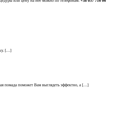
роцедуры или цену на нее можно по телефонам:
+38 057 716 06
ку. […]
ая помада поможет Вам выглядеть эффектно, а […]