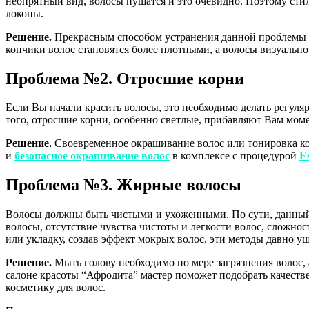
неопрятный вид, волосы пушатся и это очевидно. Поэтому сти
локоны.
Решение.
Прекрасным способом устранения данной проблемы 
кончики волос становятся более плотными, а волосы визуально
Проблема №2. Отросшие корни
Если Вы начали красить волосы, это необходимо делать регуля
того, отросшие корни, особенно светлые, прибавляют Вам мом
Решение.
Своевременное окрашивание волос или тонировка кор
и
безопасное окрашивание волос
в комплексе с процедурой
E
Проблема №3. Жирные волосы
Волосы должны быть чистыми и ухоженными. По сути, данный
волосы, отсутствие чувства чистоты и легкости волос, сложно
или укладку, создав эффект мокрых волос. эти методы давно у
Решение.
Мыть голову необходимо по мере загрязнения волос,
салоне красоты “Афродита” мастер поможет подобрать качест
косметику для волос.