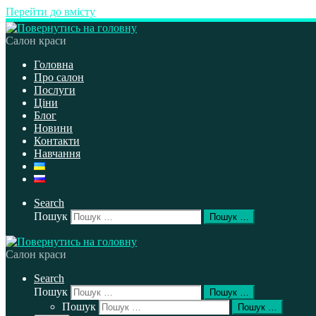
Перейти до вмісту
Салон краси
Головна
Про салон
Послуги
Ціни
Блог
Новини
Контакти
Навчання
Search
Пошук
Пошук …
Салон краси
Search
Пошук
Пошук …
Пошук
Пошук …