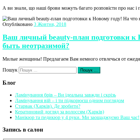
А ви знали, що наші брови можуть багато розповісти про нас 
Опубліковано
3 Жовтня, 2018
Ваш личный beauty-план подготовки к 
быть неотразимой?
Милые женщины! Предлагаем Вам немного отвлечься от ежедне
Пошук
Пошук …
Блог
Ламінування брів – Ви ідеальна завжди і скрізь
Ламінування вій – і ти підкорюєш одним поглядом
Старвак (Харків). Де зробити?
Кератиновий догляд за волоссям (Харків)
Манікюр та педикюр у 4 руки. Ми заощаджуємо Ваш час!
Запись в салон