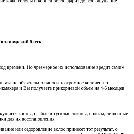
ние кожи головы и корней волос, дарит долгое ощущение
Голливудский блеск
.
риод времени. Но чрезмерное их использование вредит самим
льтата не обязательно наносить огромное количество
арикмахера и Вы получаете прикорневой объем на 4-6 месяцев.
екущиеся концы, слабые и тусклые локоны, волосы, лишенные
ики для их восстановления.
вание или оздоровление волос принесет тот результат, о