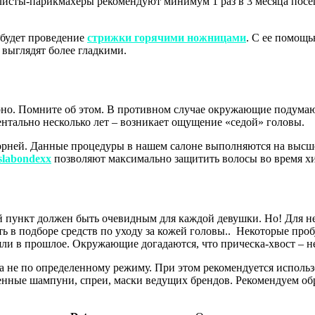
листы-парикмахеры рекомендуют минимум 1 раз в 3 месяца посещ
будет проведение
стрижки горячими ножницами
. С ее помощь
 выглядят более гладкими.
рно. Помните об этом. В противном случае окружающие подумают,
ентально несколько лет – возникает ощущение «седой» головы.
ней. Данные процедуры в нашем салоне выполняются на высшем 
slabondexx
позволяют максимально защитить волосы во время хи
 пункт должен быть очевидным для каждой девушки. Но! Для н
сть в подборе средств по уходу за кожей головы.. Некоторые пр
шли в прошлое. Окружающие догадаются, что прическа-хвост – не
 а не по определенному режиму. При этом рекомендуется исполь
венные шампуни, спреи, маски ведущих брендов. Рекомендуем о