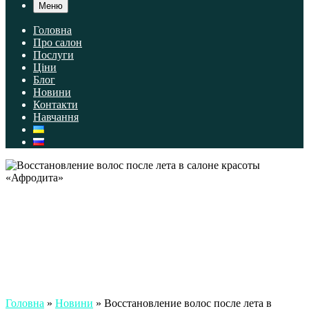
Меню
Головна
Про салон
Послуги
Ціни
Блог
Новини
Контакти
Навчання
Головна
»
Новини
»
Восстановление волос после лета в