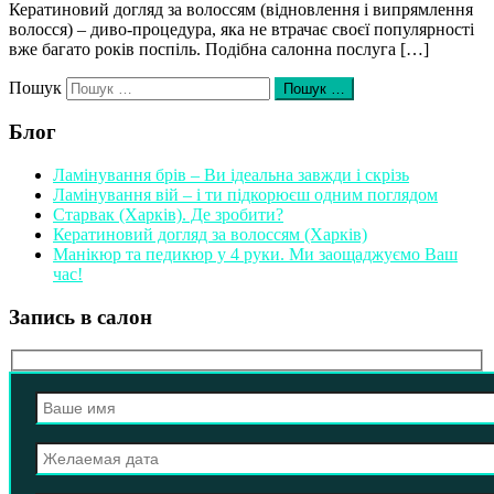
Кератиновий догляд за волоссям (відновлення і випрямлення
волосся) – диво-процедура, яка не втрачає своєї популярності
вже багато років поспіль. Подібна салонна послуга […]
Пошук
Пошук …
Блог
Ламінування брів – Ви ідеальна завжди і скрізь
Ламінування вій – і ти підкорюєш одним поглядом
Старвак (Харків). Де зробити?
Кератиновий догляд за волоссям (Харків)
Манікюр та педикюр у 4 руки. Ми заощаджуємо Ваш
час!
Запись в салон