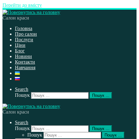
Перейти до вмісту
Салон краси
Головна
Про салон
Послуги
Ціни
Блог
Новини
Контакти
Навчання
Search
Пошук
Пошук …
Салон краси
Search
Пошук
Пошук …
Пошук
Пошук …