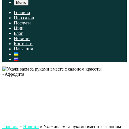
Меню
Головна
Про салон
Послуги
Ціни
Блог
Новини
Контакти
Навчання
Головна
»
Новини
»
Ухаживаем за руками вместе с салоном