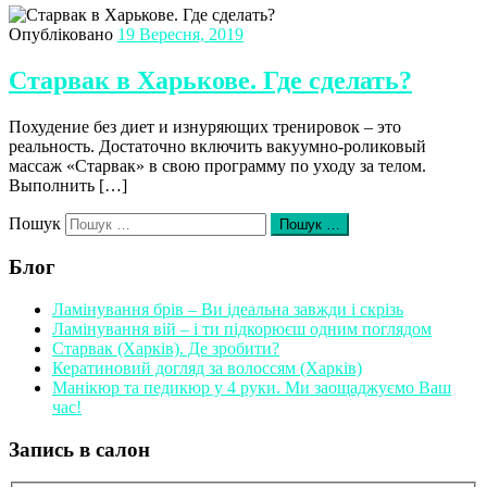
Опубліковано
19 Вересня, 2019
Старвак в Харькове. Где сделать?
Похудение без диет и изнуряющих тренировок – это
реальность. Достаточно включить вакуумно-роликовый
массаж «Старвак» в свою программу по уходу за телом.
Выполнить […]
Пошук
Пошук …
Блог
Ламінування брів – Ви ідеальна завжди і скрізь
Ламінування вій – і ти підкорюєш одним поглядом
Старвак (Харків). Де зробити?
Кератиновий догляд за волоссям (Харків)
Манікюр та педикюр у 4 руки. Ми заощаджуємо Ваш
час!
Запись в салон