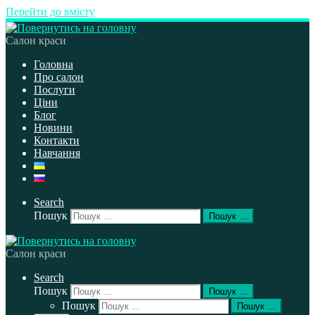
Перейти до вмісту
Салон краси
Головна
Про салон
Послуги
Ціни
Блог
Новини
Контакти
Навчання
Search
Пошук
Пошук …
Салон краси
Search
Пошук
Пошук …
Пошук
Пошук …