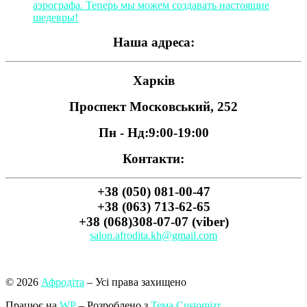
аэрографа. Теперь мы можем создавать настоящие
шедевры!
Наша адреса:
Харків
Проспект Московський, 252
Пн - Нд:
9:00-19:00
Контакти:
+38 (050) 081-00-47
+38 (063) 713-62-65
+38 (068)308-07-07 (viber)
salon.afrodita.kh@gmail.com
© 2026
Афродіта
– Усі права захищено
Працює на
WP
– Розроблено з
Тема Customizr