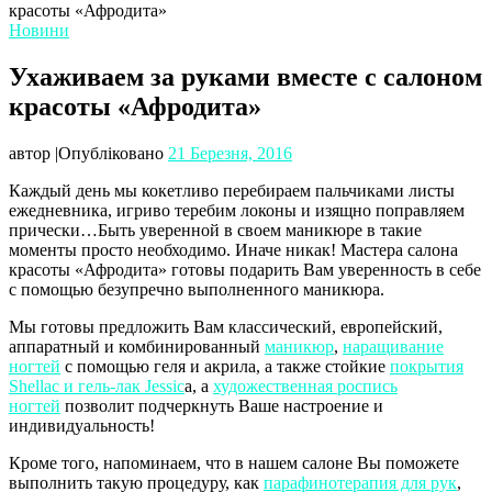
красоты «Афродита»
Новини
Ухаживаем за руками вместе с салоном
красоты «Афродита»
автор
|
Опубліковано
21 Березня, 2016
Каждый день мы кокетливо перебираем пальчиками листы
ежедневника, игриво теребим локоны и изящно поправляем
прически…Быть уверенной в своем маникюре в такие
моменты просто необходимо. Иначе никак! Мастера салона
красоты «Афродита» готовы подарить Вам уверенность в себе
с помощью безупречно выполненного маникюра.
Мы готовы предложить Вам классический, европейский,
аппаратный и комбинированный
маникюр
,
наращивание
ногтей
с помощью геля и акрила, а также стойкие
покрытия
Shellac и гель-лак Jessic
a, а
художественная роспись
ногтей
позволит подчеркнуть Ваше настроение и
индивидуальность!
Кроме того, напоминаем, что в нашем салоне Вы поможете
выполнить такую процедуру, как
парафинотерапия для рук
,