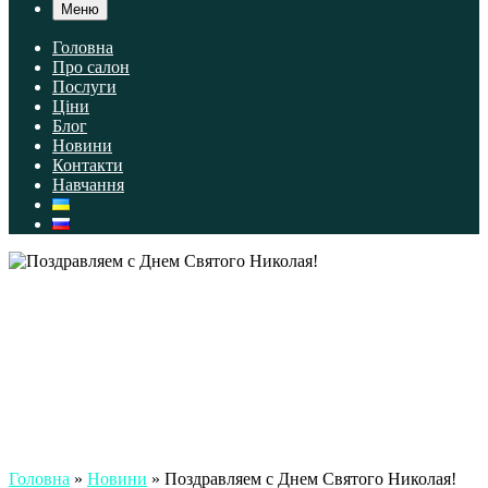
Меню
Головна
Про салон
Послуги
Ціни
Блог
Новини
Контакти
Навчання
Головна
»
Новини
»
Поздравляем с Днем Святого Николая!