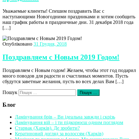
Уважаемые клиенты! Спешим поздравить Вас с
наступающими Новогодними праздниками и хотим сообщить
наш график работы в праздничные дни. 31 декабря 2018 года
[…]
Опубліковано
31 Грудня, 2018
Поздравляем с Новым 2019 Годом!
Поздравляем с Новым годом! Желаем, чтобы этот год подарил
много поводов для радости и счастливых моментов. Пусть
сбудутся заветные желания, пусть во всех делах Вам […]
Пошук
Пошук …
Блог
Ламінування брів – Ви ідеальна завжди і скрізь
Ламінування вій – і ти підкорюєш одним поглядом
Старвак (Харків). Де зробити?
Кератиновий догляд за волоссям (Харків)