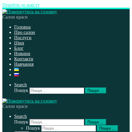
Перейти до вмісту
Салон краси
Головна
Про салон
Послуги
Ціни
Блог
Новини
Контакти
Навчання
Search
Пошук
Пошук …
Салон краси
Search
Пошук
Пошук …
Пошук
Пошук …