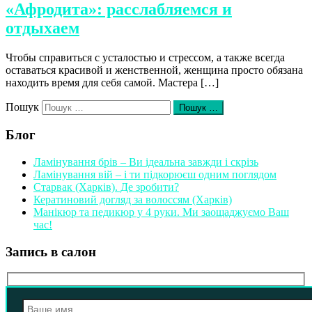
«Афродита»: расслабляемся и
отдыхаем
Чтобы справиться с усталостью и стрессом, а также всегда
оставаться красивой и женственной, женщина просто обязана
находить время для себя самой. Мастера […]
Пошук
Пошук …
Блог
Ламінування брів – Ви ідеальна завжди і скрізь
Ламінування вій – і ти підкорюєш одним поглядом
Старвак (Харків). Де зробити?
Кератиновий догляд за волоссям (Харків)
Манікюр та педикюр у 4 руки. Ми заощаджуємо Ваш
час!
Запись в салон