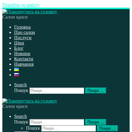
Перейти до вмісту
Салон краси
Головна
Про салон
Послуги
Ціни
Блог
Новини
Контакти
Навчання
Search
Пошук
Пошук …
Салон краси
Search
Пошук
Пошук …
Пошук
Пошук …