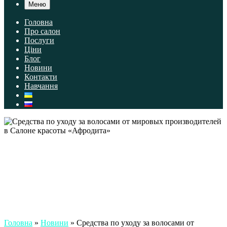
Меню
Головна
Про салон
Послуги
Ціни
Блог
Новини
Контакти
Навчання
Головна
»
Новини
»
Средства по уходу за волосами от