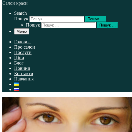
Салон краси
Search
Пошук
Пошук …
Пошук
Пошук …
Меню
Головна
Про салон
Послуги
Ціни
Блог
Новини
Контакти
Навчання