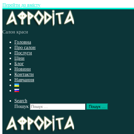
Перейти до вмісту
Салон краси
Головна
Про салон
Послуги
Ціни
Блог
Новини
Контакти
Навчання
Search
Пошук
Пошук …