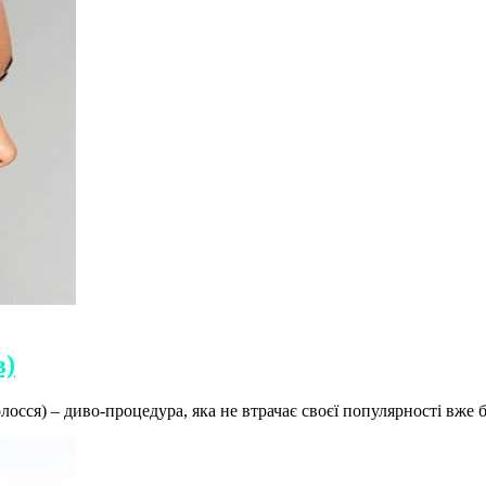
в)
осся) – диво-процедура, яка не втрачає своєї популярності вже 