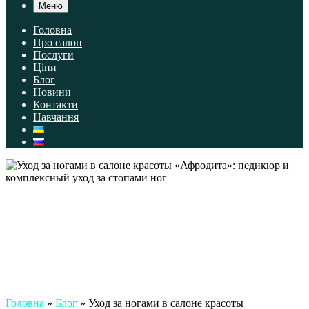
Меню
Головна
Про салон
Послуги
Ціни
Блог
Новини
Контакти
Навчання
Головна
»
Блог
»
Уход за ногами в салоне красоты