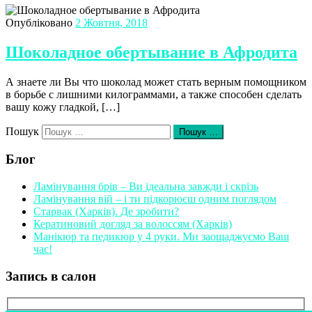
Опубліковано
2 Жовтня, 2018
Шоколадное обертывание в Афродита
А знаете ли Вы что шоколад может стать верным помощником
в борьбе с лишними килограммами, а также способен сделать
вашу кожу гладкой, […]
Пошук
Пошук …
Блог
Ламінування брів – Ви ідеальна завжди і скрізь
Ламінування вій – і ти підкорюєш одним поглядом
Старвак (Харків). Де зробити?
Кератиновий догляд за волоссям (Харків)
Манікюр та педикюр у 4 руки. Ми заощаджуємо Ваш
час!
Запись в салон