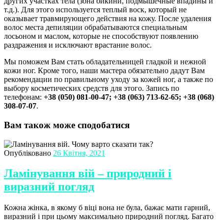
других участках тела (зона бикини, подмышечные впадины и
т.д.). Для этого используется теплый воск, который не
оказывает травмирующего действия на кожу. После удаления
волос места депиляции обрабатываются специальным
лосьоном и маслом, которые не способствуют появлению
раздражения и исключают врастание волос.
Мы поможем Вам стать обладательницей гладкой и нежной
кожи ног. Кроме того, наши мастера обязательно дадут Вам
рекомендации по правильному уходу за кожей ног, а также по
выбору косметических средств для этого. Запись по
телефонам:
+38 (050) 081-00-47; +38 (063) 713-62-65; +38 (068)
308-07-07
.
Вам також може сподобатися
Опубліковано
26 Квітня, 2021
Ламінування вій – природний і
виразний погляд
Кожна жінка, в якому б віці вона не була, бажає мати гарний,
виразний і при цьому максимально природний погляд. Багато