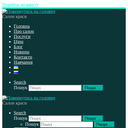
Перейти до вмісту
Салон краси
Головна
Про салон
Послуги
Ціни
Блог
Новини
Контакти
Навчання
Search
Пошук
Пошук …
Салон краси
Search
Пошук
Пошук …
Пошук
Пошук …