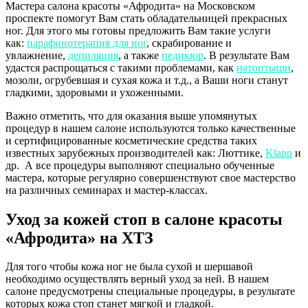
Мастера салона красоты «Афродита» на Московском
проспекте помогут Вам стать обладательницей прекрасных
ног. Для этого мы готовы предложить Вам такие услуги
как:
парафинотерапия для ног
, скрабирование и
увлажнение,
депиляция
, а также
педикюр
. В результате Вам
удастся распрощаться с такими проблемами, как
натоптыши
,
мозоли, огрубевшая и сухая кожа и т.д., а Ваши ноги станут
гладкими, здоровыми и ухоженными.
Важно отметить, что для оказания выше упомянутых
процедур в нашем салоне используются только качественные
и сертифицированные косметические средства таких
известных зарубежных производителей как: Люттике,
Klapp
и
др. А все процедуры выполняют специально обученные
мастера, которые регулярно совершенствуют свое мастерство
на различных семинарах и мастер-классах.
Уход за кожей стоп в салоне красоты
«Афродита» на ХТЗ
Для того чтобы кожа ног не была сухой и шершавой
необходимо осуществлять верный уход за ней. В нашем
салоне предусмотрены специальные процедуры, в результате
которых кожа стоп станет мягкой и гладкой.