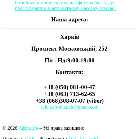
Стройная и привлекательная фигура благодаря
прессотерапии и аппаратному массажу Starvac!
Наша адреса:
Харків
Проспект Московський, 252
Пн - Нд:
9:00-19:00
Контакти:
+38 (050) 081-00-47
+38 (063) 713-62-65
+38 (068)308-07-07 (viber)
salon.afrodita.kh@gmail.com
© 2026
Афродіта
– Усі права захищено
Працює на
WP
– Розроблено з
Тема Customizr