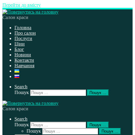
Перейти до вмісту
Салон краси
Головна
Про салон
Послуги
Ціни
Блог
Новини
Контакти
Навчання
Search
Пошук
Пошук …
Салон краси
Search
Пошук
Пошук …
Пошук
Пошук …