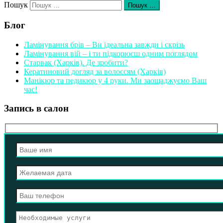
Пошук
Пошук …
Блог
Ламінування брів – Ви ідеальна завжди і скрізь
Ламінування вій – і ти підкорюєш одним поглядом
Старвак (Харків). Де зробити?
Кератиновий догляд за волоссям (Харків)
Манікюр та педикюр у 4 руки. Ми заощаджуємо Ваш
час!
Запись в салон