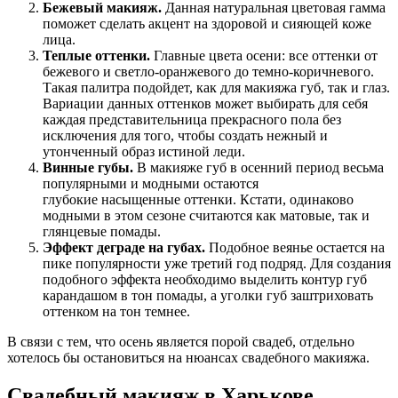
Бежевый макияж.
Данная натуральная цветовая гамма
поможет сделать акцент на здоровой и сияющей коже
лица.
Теплые оттенки.
Главные цвета осени: все оттенки от
бежевого и светло-оранжевого до темно-коричневого.
Такая палитра подойдет, как для макияжа губ, так и глаз.
Вариации данных оттенков может выбирать для себя
каждая представительница прекрасного пола без
исключения для того, чтобы создать нежный и
утонченный образ истиной леди.
Винные губы.
В макияже губ в осенний период весьма
популярными и модными остаются
глубокие
насыщенные оттенки. Кстати, одинаково
модными в этом сезоне считаются как матовые, так и
глянцевые помады.
Эффект деграде на губах.
Подобное веянье остается на
пике популярности уже третий год подряд. Для создания
подобного эффекта необходимо выделить контур губ
карандашом в тон помады, а уголки губ заштриховать
оттенком на тон темнее.
В связи с тем, что осень является порой свадеб, отдельно
хотелось бы остановиться на нюансах свадебного макияжа.
Свадебный макияж в Харькове