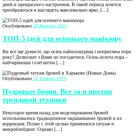
дней и прекрасного настроения. В такой период хочется
преобразиться и выглядеть максимально ярко. […]
Опубліковано
24 Жовтня, 2021
ТОП-5 ідей для осіннього манікюру
Ви все ще думаєте, що осінь найпохмуріша і неприємна пора
року? Дозвольте з Вами не погодитися. Осінь-золота пора –
найчарівніша і елегантна […]
Опубліковано
21 Травня, 2019
Пудровые брови. Все за и против
трендовой техники
Некоторое время назад для моделирования бровей
использовалось традиционное окрашивание бровей и их
коррекция. Позже с этой целью применялся татуаж и
микроблейдинг. Однако […]