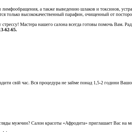
и лимфообращения, а также выведению шлаков и токсинов, устра
ется только высококачественный парафин, очищенный от постор
у стрессу! Мастера нашего салона всегда готовы помочь Вам. Р
13-62-65.
дити свій час. Вся процедура не займе понад 1,5-2 години Вашог
взгляды мужчин? Салон красоты «Афродита» приглашает Вас на 