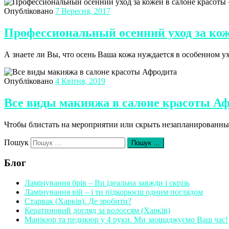
Опубліковано
7 Вересня, 2017
Профессиональный осенний уход за кож
А знаете ли Вы, что осень Ваша кожа нуждается в особенном 
Опубліковано
4 Квітня, 2019
Все виды макияжа в салоне красоты А
Чтобы блистать на мероприятии или скрыть незапланированные
Пошук
Пошук …
Блог
Ламінування брів – Ви ідеальна завжди і скрізь
Ламінування вій – і ти підкорюєш одним поглядом
Старвак (Харків). Де зробити?
Кератиновий догляд за волоссям (Харків)
Манікюр та педикюр у 4 руки. Ми заощаджуємо Ваш час!