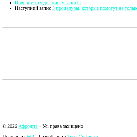
Повернутися до списку записів
Наступний запис
3 процедуры, которые помогут не только
© 2026
Афродіта
– Усі права захищено
Працює на
WP
– Розроблено з
Тема Customizr