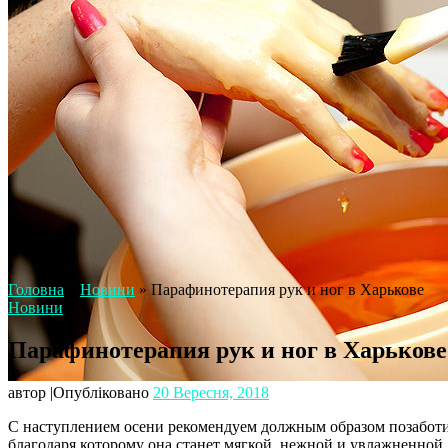
Головна
»
Новини
»
Парафинотерапия рук и ног в Харькове
Новини
Парафинотерапия рук и ног в Харькове
автор
|
Опубліковано
20 Вересня, 2018
С наступлением осени рекомендуем должным образом позаботит
благодаря которому она станет мягкой, нежной и увлажненной.