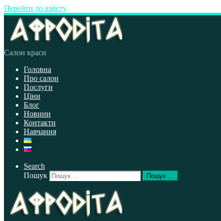
Перейти до вмісту
Салон краси
Головна
Про салон
Послуги
Ціни
Блог
Новини
Контакти
Навчання
Search
Пошук
Пошук …