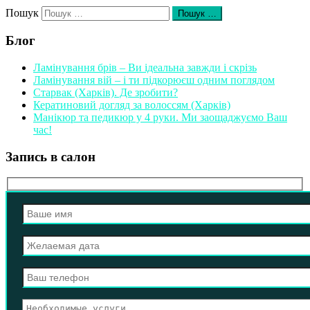
Пошук
Пошук …
Блог
Ламінування брів – Ви ідеальна завжди і скрізь
Ламінування вій – і ти підкорюєш одним поглядом
Старвак (Харків). Де зробити?
Кератиновий догляд за волоссям (Харків)
Манікюр та педикюр у 4 руки. Ми заощаджуємо Ваш
час!
Запись в салон