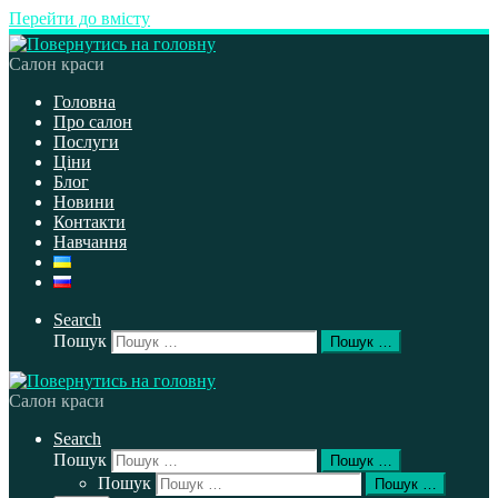
Перейти до вмісту
Салон краси
Головна
Про салон
Послуги
Ціни
Блог
Новини
Контакти
Навчання
Search
Пошук
Пошук …
Салон краси
Search
Пошук
Пошук …
Пошук
Пошук …