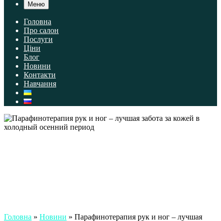
Меню
Головна
Про салон
Послуги
Ціни
Блог
Новини
Контакти
Навчання
Головна
»
Новини
»
Парафинотерапия рук и ног – лучшая