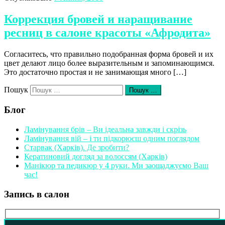
Коррекция бровей и наращивание
ресниц в салоне красоты «Афродита»
Согласитесь, что правильно подобранная форма бровей и их
цвет делают лицо более выразительным и запоминающимся.
Это достаточно простая и не занимающая много […]
Пошук
Пошук …
Блог
Ламінування брів – Ви ідеальна завжди і скрізь
Ламінування вій – і ти підкорюєш одним поглядом
Старвак (Харків). Де зробити?
Кератиновий догляд за волоссям (Харків)
Манікюр та педикюр у 4 руки. Ми заощаджуємо Ваш
час!
Запись в салон