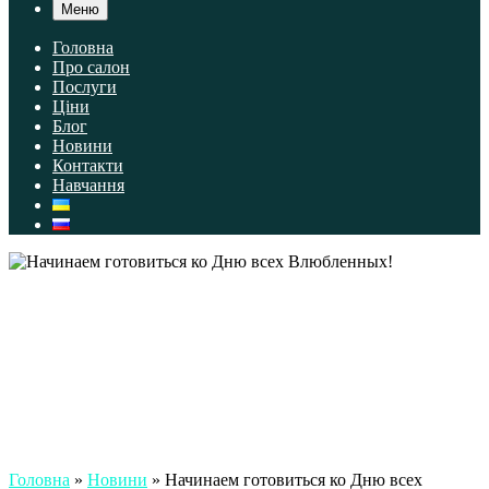
Меню
Головна
Про салон
Послуги
Ціни
Блог
Новини
Контакти
Навчання
Головна
»
Новини
»
Начинаем готовиться ко Дню всех