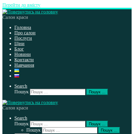
Перейти до вмісту
Салон краси
Головна
Про салон
Послуги
Ціни
Блог
Новини
Контакти
Навчання
Search
Пошук
Пошук …
Салон краси
Search
Пошук
Пошук …
Пошук
Пошук …