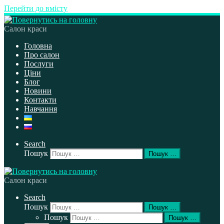
Перейти до вмісту
Салон краси
Головна
Про салон
Послуги
Ціни
Блог
Новини
Контакти
Навчання
Search
Пошук
Пошук …
Салон краси
Search
Пошук
Пошук …
Пошук
Пошук …