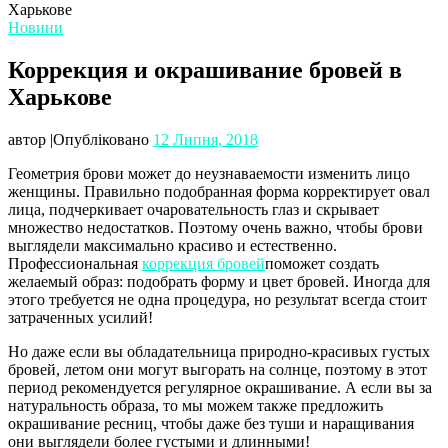
Харькове
Новини
Коррекция и окрашивание бровей в
Харькове
автор
|
Опубліковано
12 Липня, 2018
Геометрия брови может до неузнаваемости изменить лицо
женщины. Правильно подобранная форма корректирует овал
лица, подчеркивает очаровательность глаз и скрывает
множество недостатков. Поэтому очень важно, чтобы брови
выглядели максимально красиво и естественно.
Профессиональная
коррекция бровей
поможет создать
желаемый образ: подобрать форму и цвет бровей. Иногда для
этого требуется не одна процедура, но результат всегда стоит
затраченных усилий!
Но даже если вы обладательница природно-красивых густых
бровей, летом они могут выгорать на солнце, поэтому в этот
период рекомендуется регулярное окрашивание. А если вы за
натуральность образа, то мы можем также предложить
окрашивание ресниц, чтобы даже без туши и наращивания
они выглядели более густыми и длинными!