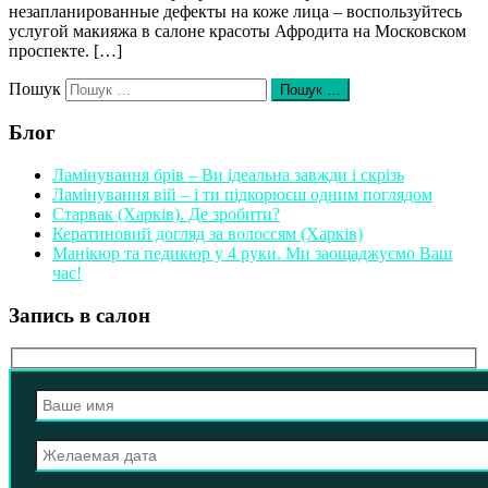
незапланированные дефекты на коже лица – воспользуйтесь
услугой макияжа в салоне красоты Афродита на Московском
проспекте. […]
Пошук
Пошук …
Блог
Ламінування брів – Ви ідеальна завжди і скрізь
Ламінування вій – і ти підкорюєш одним поглядом
Старвак (Харків). Де зробити?
Кератиновий догляд за волоссям (Харків)
Манікюр та педикюр у 4 руки. Ми заощаджуємо Ваш
час!
Запись в салон