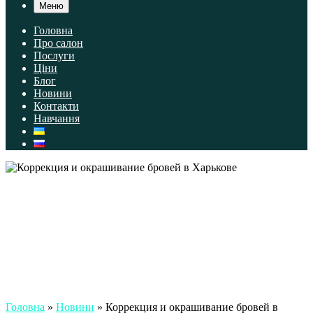
Меню
Головна
Про салон
Послуги
Ціни
Блог
Новини
Контакти
Навчання
Головна
»
Новини
»
Коррекция и окрашивание бровей в