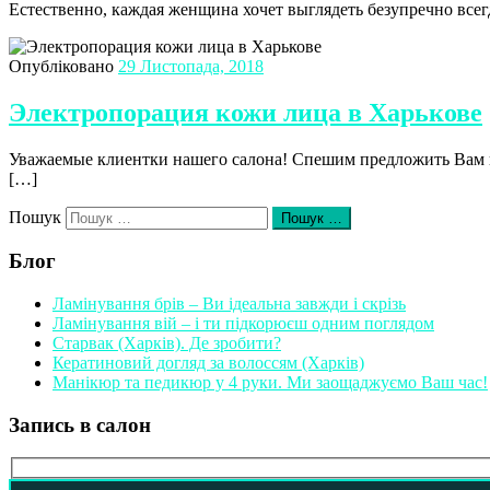
Естественно, каждая женщина хочет выглядеть безупречно всег
Опубліковано
29 Листопада, 2018
Электропорация кожи лица в Харькове
Уважаемые клиентки нашего салона! Спешим предложить Вам н
[…]
Пошук
Пошук …
Блог
Ламінування брів – Ви ідеальна завжди і скрізь
Ламінування вій – і ти підкорюєш одним поглядом
Старвак (Харків). Де зробити?
Кератиновий догляд за волоссям (Харків)
Манікюр та педикюр у 4 руки. Ми заощаджуємо Ваш час!
Запись в салон