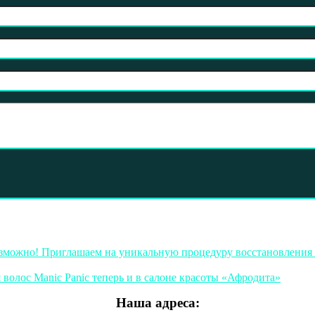
озможно! Приглашаем на уникальную процедуру восстановления 
 волос Manic Panic теперь и в салоне красоты «Афродита»
Наша адреса: