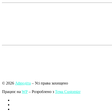
© 2026
Афродіта
– Усі права захищено
Працює на
WP
– Розроблено з
Тема Customizr