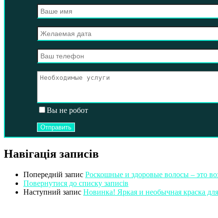
Вы не робот
Навігація записів
Попередній запис
Роскошные и здоровые волосы – это в
Повернутися до списку записів
Наступний запис
Новинка! Яркая и необычная краска для