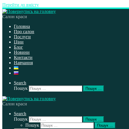
Перейти до вмісту
Салон краси
Головна
Про салон
Послуги
Ціни
Блог
Новини
Контакти
Навчання
Search
Пошук
Пошук …
Салон краси
Search
Пошук
Пошук …
Пошук
Пошук …