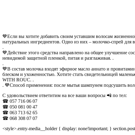
💙Если вы хотите добавить своим уставшим волосам жизненной
натуральных ингредиентов. Одно из них – молочко-спрей
.
💙Действие этого средства направлено на общее улучшение со
невидимой защитной пленкой, питая и разглаживая. .
.
💙В состав молочка входят эфирное масло аннато и провитам
блеском и ухоженностью. Хотите стать свидетельницей ма
WITH ROUC. .
. 💙Способ применения: после мытья шампунем подсушить волос
С удовольствием ответитим на все ваши вопросы 📲 по тел:
☎ 057 716 06 07
☎ 050 081 00 47
☎ 063 713 62 65
☎ 068 308 07 07
<style>.entry-media__holder { display: none!important; } section.post-