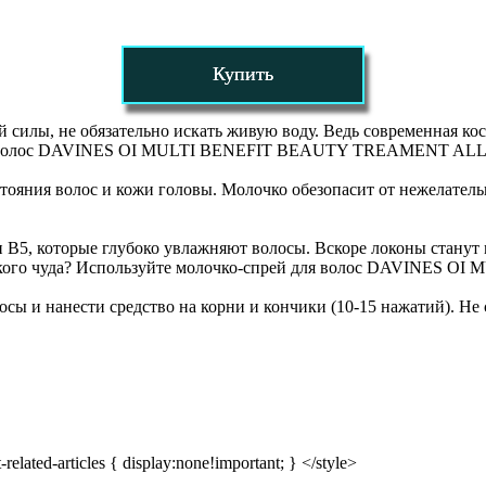
Купить
 силы, не обязательно искать живую воду. Ведь современная ко
 для волос DAVINES OI MULTI BENEFIT BEAUTY TREAMENT AL
стояния волос и кожи головы. Молочко обезопасит от нежелате
ин В5, которые глубоко увлажняют волосы. Вскоре локоны ста
ленького чуда? Используйте молочко-спрей для волос DAVIN
ы и нанести средство на корни и кончики (10-15 нажатий). Не 
related-articles { display:none!important; } </style>