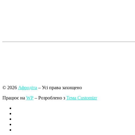
© 2026
Афродіта
– Усі права захищено
Працює на
WP
– Розроблено з
Тема Customizr