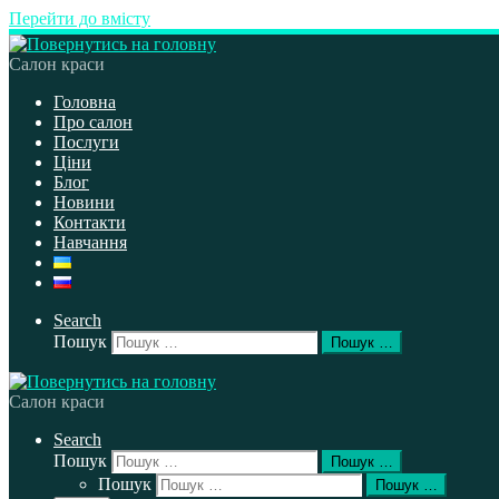
Перейти до вмісту
Салон краси
Головна
Про салон
Послуги
Ціни
Блог
Новини
Контакти
Навчання
Search
Пошук
Пошук …
Салон краси
Search
Пошук
Пошук …
Пошук
Пошук …