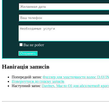
Вы не робот
Навігація записів
Попередній запис
Филлер для эластичности волос DA
Повернутися до списку записів
Наступний запис
Davines. Масло OI для абсолютной крас