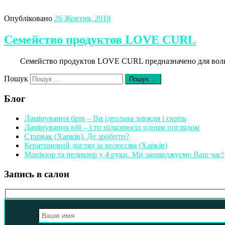
Опубліковано
26 Жовтня, 2018
Семейство продуктов LOVE CURL
Семейство продуктов LOVE CURL предназначено для волнист
Пошук
Пошук …
Блог
Ламінування брів – Ви ідеальна завжди і скрізь
Ламінування вій – і ти підкорюєш одним поглядом
Старвак (Харків). Де зробити?
Кератиновий догляд за волоссям (Харків)
Манікюр та педикюр у 4 руки. Ми заощаджуємо Ваш час!
Запись в салон