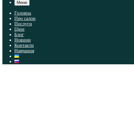
Меню
Головна
Про салон
Послуги
Ціни
Блог
Новини
Контакти
Навчання