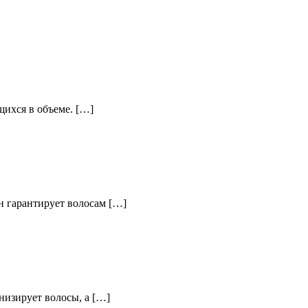
ихся в объеме. […]
н гарантирует волосам […]
изирует волосы, а […]