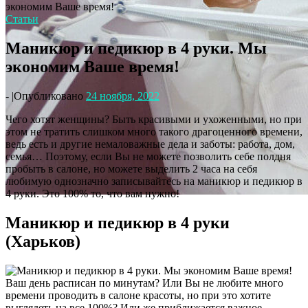
экономим Ваше время!
Статьи
Маникюр и педикюр в 4 руки. Мы
экономим Ваше время!
-
|
Опубликовано
24 ноября, 2022
Чего хотят женщины? Быть красивыми и ухоженными, но при
этом не тратить слишком много такого драгоценного времени,
ведь есть и другие немаловажные дела и заботы: работа, дом,
семья… Поэтому, если Вы не можете позволить себе полдня
пробыть в салоне, но можете выделить 2 часа на себя
любимую однозначно записывайтесь на маникюр и педикюр в
4 руки. Это 100% то, что вам нужно!
Маникюр и педикюр в 4 руки
(Харьков)
Ваш день расписан по минутам? Или Вы не любите много
времени проводить в салоне красоты, но при это хотите
выглядеть на все 100%? Или же приближается важное