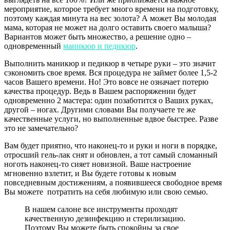
мероприятие, которое требует много времени на подготовку,
поэтому каждая минута на вес золота? А может Вы молодая
мама, которая не может на долго оставить своего малыша?
Вариантов может быть множество, а решение одно –
одновременный
маникюр и педикюр
.
Выполнить маникюр и педикюр в четыре руки – это значит
сэкономить свое время. Вся процедура не займет более 1,5-2
часов Вашего времени. Но! Это вовсе не означает потерю
качества процедур. Ведь в Вашем распоряжении будет
одновременно 2 мастера: один позаботится о Ваших руках,
другой – ногах. Другими словами Вы получаете те же
качественные услуги, но выполненные вдвое быстрее. Разве
это не замечательно?
Вам будет приятно, что наконец-то и руки и ноги в порядке,
отросший гель-лак снят и обновлен, а тот самый сломанный
ноготь наконец-то сияет новизной. Ваше настроение
мгновенно взлетит, и Вы будете готовы к новым
повседневным достижениям, а появившееся свободное время
Вы можете потратить на себя любимую или свою семью.
В нашем салоне все инструменты проходят
качественную дезинфекцию и стерилизацию.
Поэтому Вы можете быть спокойны за свое