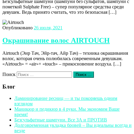
Безсульфатные шампуни (шампуни без сульфатов, шампуни с
пометкой Sulphate Free) – супер популярное средства среди
девушек. Ведь принято считать, что это безопасная […]
Опубликовано
26 июля, 2021
Окрашивание волос AIRTOUCH
Airtouch (Эир Тач, Эйр-тач, Айр Тач) – техника окрашивания
волос, которая очень полюбилась современным девушкам.
«Airtouch» = «air»+ «touch» – прикосновение воздуха. […]
Поиск
Поиск …
Блог
Ламинирование ресниц — и ты покоряешь одним
взглядом
Маникюр и педикюр в 4 руки. Мы экономим Ваше
время!
Безсульфатные шампуни. Все ЗА и ПРОТИВ
Долговременная укладка бровей – Вы идеальны всегда и
везде