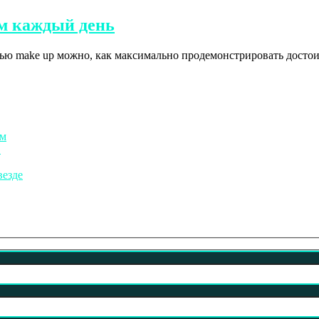
ем каждый день
 make up можно, как максимально продемонстрировать достоинс
ом
!
везде