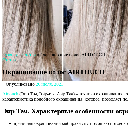
Главная
»
Статьи
»
Окрашивание волос AIRTOUCH
Статьи
Окрашивание волос AIRTOUCH
-
|
Опубликовано
26 июля, 2021
Airtouch
(Эир Тач, Эйр-тач, Айр Тач) – техника окрашивания во
характеристика подобного окрашивания, которое позволяет по
Эир Тач. Характерные особенности ок
пряди для окрашивания выбираются с помощью потоков воз