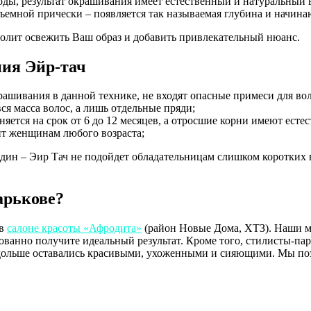
ходы, результат окрашивания имеет естественный и натуральный 
ъемной прически – появляется так называемая глубина и начина
волит освежить Ваш образ и добавить привлекательный нюанс.
ия Эйр-тач
рашивания в данной технике, не входят опасные примеси для вол
вся масса волос, а лишь отдельные пряди;
няется на срок от 6 до 12 месяцев, а отросшие корни имеют ест
ит женщинам любого возраста;
 один – Эир Тач не подойдет обладательницам слишком коротких
арькове?
 в
салоне красоты «Афродита»
(район Новые Дома, ХТЗ). Наши м
рованно получите идеальный результат. Кроме того, стилисты-па
дольше оставались красивыми, ухоженными и сияющими. Мы позаб