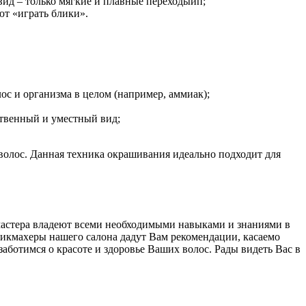
вид – только мягкие и плавные переходыип;
ют «играть блики».
ос и организма в целом (например, аммиак);
ественный и уместный вид;
 волос. Данная техника окрашивания идеально подходит для
астера владеют всеми необходимыми навыками и знаниями в
рикмахеры нашего салона дадут Вам рекомендации, касаемо
отимся о красоте и здоровье Ваших волос. Рады видеть Вас в