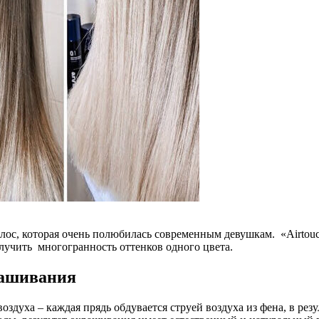
лос, которая очень полюбилась современным девушкам. «Airtouch
лучить многогранность оттенков одного цвета.
рашивания
духа – каждая прядь обдувается струей воздуха из фена, в резул