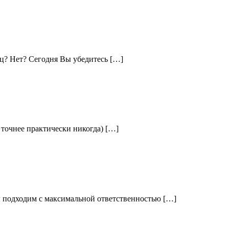
иц? Нет? Сегодня Вы убедитесь […]
 точнее практически никогда) […]
 подходим с максимальной ответственностью […]