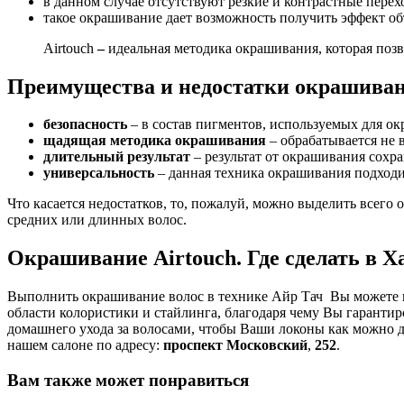
в данном случае отсутствуют резкие и контрастные пере
такое окрашивание дает возможность получить эффект об
Airtouch
–
идеальная методика окрашивания, которая поз
Преимущества и недостатки окрашиван
безопасность
– в состав пигментов, используемых для ок
щадящая методика окрашивания
– обрабатывается не 
длительный результат
– результат от окрашивания сохра
универсальность
– данная техника окрашивания подход
Что касается недостатков, то, пожалуй, можно выделить всего
средних или длинных волос.
Окрашивание Airtouch. Где сделать в Х
Выполнить окрашивание волос в технике Айр Тач Вы можете
области колористики и стайлинга, благодаря чему Вы гаранти
домашнего ухода за волосами, чтобы Ваши локоны как можно 
нашем салоне по адресу:
проспект Московский
,
252
.
Вам также может понравиться