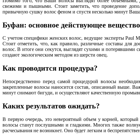
Помимо того, что Ваши волосы выглядят более объемными, д
свежими и пышными. Стоит заметить, что проведение допол
привычную сушку волос феном и спустя несколько минут Ваша п
Буфан: основное действующее вещество
С учетом специфики женских волос, ведущие эксперты Paul Mi
Стоит отметить, что, как правило, различные составы для д
волос. В итоге они секутся, выглядят сухими и потерявшими с
создают экологическим методом из шерсти овец.
Как проводится процедура?
Непосредственно перед самой процедурой волосы необходи
закрепленные волосы наносится состав, описанный выше. Ва
минут снимают бигуди, и осуществляют качественную промывк
Каких результатов ожидать?
В первую очередь, это невероятный объем у корней, который
волосы станут послушными и гладкими. Многих также волнует
расчесывания не возникнет. Оно будет легким и беспрепятств