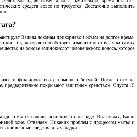
желез. Благодаря этому волосы значительное время остаются
ических средств вовсе не требуется. Достаточно выполнить
лона.
тата?
арантирует Вашим локонам прикорневой объем на долгое время.
ую кислоту, которая способствует изменению структуры самих
вещество на основе аминокислот человеческого волоса, которое
начес и фиксируют его с помощью бигудей. После этого на
е, предварительно покрывают защитным средством. Спустя 15
каждого мытья головы использовать не надо. Во-вторых, Ваши
рневой зоне. Отвечаем. Никаких проблем с процессом мытья и
ать привычные средства для укладки.