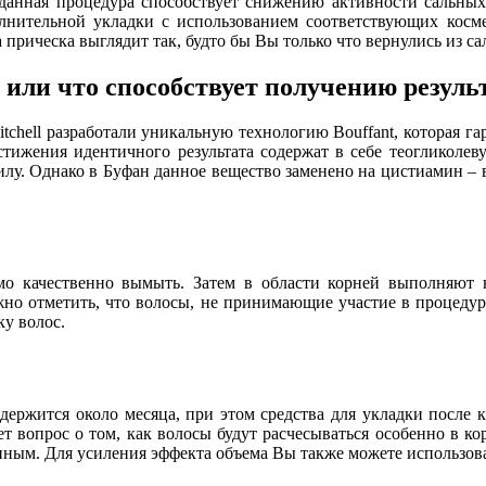
анная процедура способствует снижению активности сальных 
нительной укладки с использованием соответствующих космет
рическа выглядит так, будто бы Вы только что вернулись из са
 или что способствует получению резуль
tchell разработали уникальную технологию Bouffant, которая г
остижения идентичного результата содержат в себе теогликолев
илу. Однако в Буфан данное вещество заменено на цистиамин – 
мо качественно вымыть. Затем в области корней выполняют 
жно отметить, что волосы, не принимающие участие в процедур
у волос.
 держится около месяца, при этом средства для укладки после 
 вопрос о том, как волосы будут расчесываться особенно в ко
енным. Для усиления эффекта объема Вы также можете использов