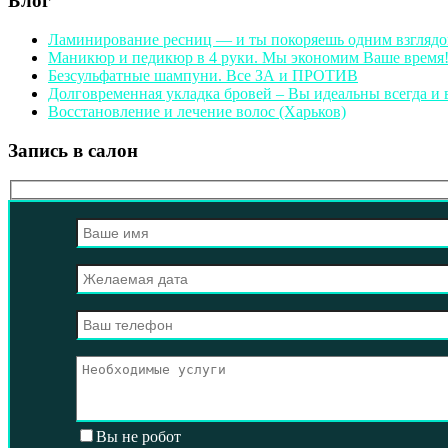
Блог
Ламинирование ресниц — и ты покоряешь одним взгляд
Маникюр и педикюр в 4 руки. Мы экономим Ваше время
Безсульфатные шампуни. Все ЗА и ПРОТИВ
Долговременная укладка бровей – Вы идеальны всегда и 
Восстановление и лечение волос (Харьков)
Запись в салон
Вы не робот