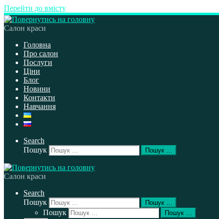
Перейти до вмісту
Салон краси
Головна
Про салон
Послуги
Ціни
Блог
Новини
Контакти
Навчання
Search
Пошук
Пошук …
Салон краси
Search
Пошук
Пошук …
Пошук
Пошук …