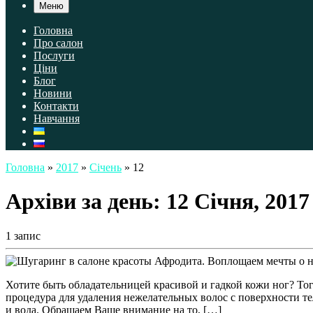
Меню
Головна
Про салон
Послуги
Ціни
Блог
Новини
Контакти
Навчання
Головна
»
2017
»
Січень
»
12
Архіви за день:
12 Січня, 2017
1 запис
Хотите быть обладательницей красивой и гадкой кожи ног? То
процедура для удаления нежелательных волос с поверхности т
и вода. Обращаем Ваше внимание на то, […]